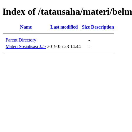
Index of /tatausaha/materi/bel
Name
Last modified
Size
Description
Parent Directory
-
Materi Sosialisasi J..>
2019-05-23 14:44
-