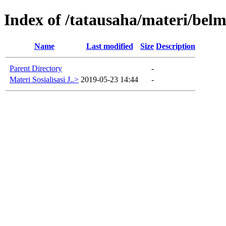
Index of /tatausaha/materi/bel
Name
Last modified
Size
Description
Parent Directory
-
Materi Sosialisasi J..>
2019-05-23 14:44
-